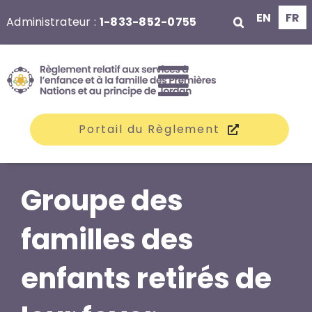
Aller
EN
FR
Administrateur :
1-833-852-0755
au
contenu
Toggle
Portail du Règlement
Navigati
Les groupes
Groupe des
familles des
Réclamations
enfants retirés de
Indemnisation