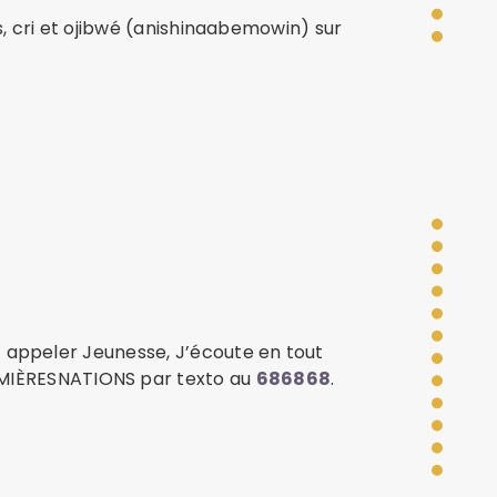
is, cri et ojibwé (anishinaabemowin) sur
 appeler Jeunesse, J’écoute en tout
MIÈRESNATIONS par texto au
686868
.