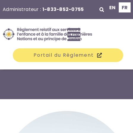
Aller
EN
FR
Administrateur :
1-833-852-0755
au
contenu
Toggle
Portail du Règlement
Navigati
Les groupes
Réclamations
Indemnisation