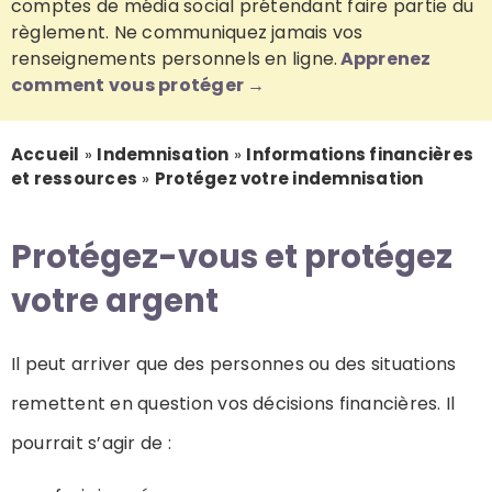
comptes de média social prétendant faire partie du
règlement. Ne communiquez jamais vos
Ressources
renseignements personnels en ligne.
Apprenez
comment vous protéger →
Nouvelles
Accueil
»
Indemnisation
»
Informations financières
et ressources
»
Protégez votre indemnisation
Contactez-nous
Protégez-vous et protégez
votre argent
Il peut arriver que des personnes ou des situations
remettent en question vos décisions financières. Il
pourrait s’agir de :