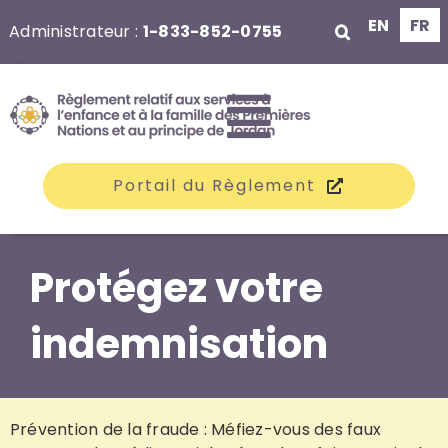
Aller
EN
FR
Administrateur :
1-833-852-0755
au
contenu
Toggle
Portail du Règlement
Navigati
Les groupes
Protégez votre
indemnisation
Réclamations
Indemnisation
Prévention de la fraude : Méfiez-vous des faux