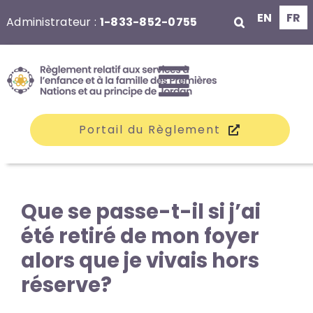
Aller
EN
FR
Administrateur :
1-833-852-0755
au
contenu
Toggle
Portail du Règlement
Navigati
Les groupes
Que se passe-t-il si j’ai
été retiré de mon foyer
Réclamations
alors que je vivais hors
réserve?
Indemnisation